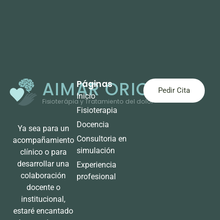
AIMAR ORIO
Páginas
Pedir Cita
Inicio
Fisioterápia y Tratamiento del dolor
Fisioterapia
Docencia
Ya sea para un
Consultoria en
acompañamiento
simulación
clínico o para
desarrollar una
Experiencia
colaboración
profesional
docente o
institucional,
estaré encantado