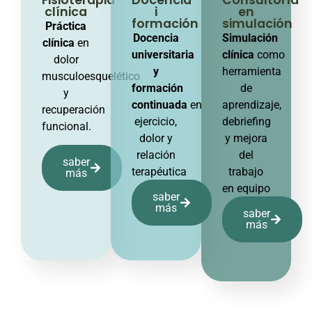
clínica
i
en
formación
simulación
Práctica
Docencia
Simulación
clínica
en
universitaria
clínica
como
dolor
y
herramienta
musculoesquelético
formación
de
y
continuada
en
aprendizaje,
recuperación
ejercicio,
debriefing
funcional.
dolor y
y mejora
relación
del
saber
terapéutica
trabajo
más
en equipo
saber
más
saber
más